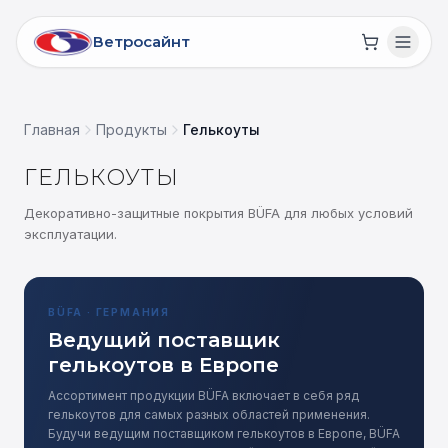
К содержимому
Ветросайнт
Главная
Продукты
Гелькоуты
ГЕЛЬКОУТЫ
Декоративно-защитные покрытия BÜFA для любых условий
эксплуатации.
BÜFA · ГЕРМАНИЯ
Ведущий поставщик
гелькоутов в Европе
Ассортимент продукции BÜFA включает в себя ряд
гелькоутов для самых разных областей применения.
Будучи ведущим поставщиком гелькоутов в Европе, BÜFA