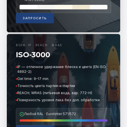
ЗАПРОСИТЬ
BÜFA
·
IP · REACH · WRAS
ISO-3000
IP — отличное удержание блеска и цвета (EN ISO
4892-2)
Gel time: 9–17 min
Точность цвета партия-к-партии
REACH; WRAS (питьевая вода, вар. 772-H)
Поверхность уровня лака без доп. обработки
Любой RAL · Eurotinter 571/572