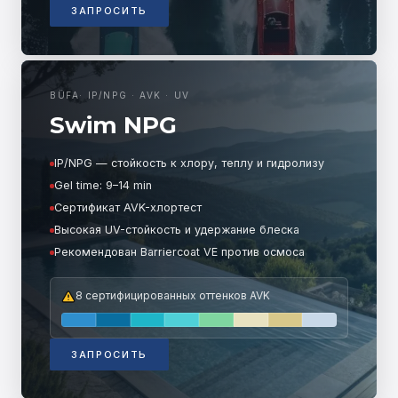
ЗАПРОСИТЬ
BÜFA
·
IP/NPG · AVK · UV
Swim NPG
IP/NPG — стойкость к хлору, теплу и гидролизу
Gel time: 9–14 min
Сертификат AVK-хлортест
Высокая UV-стойкость и удержание блеска
Рекомендован Barriercoat VE против осмоса
8 сертифицированных оттенков AVK
ЗАПРОСИТЬ