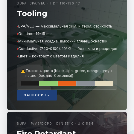
BÜFA
·
BPA/VEU · HDT 110–130 °C
Tooling
BPA/VEU — максимальная хим. и терм. стойкость
Gel time: 14–15 min
Минимальная усадка, высокий глянец оснастки
Conductive (720-0100): 10⁶ Ω — без пыли и разрядов
Цвет = контраст с цветом изделия
Только 4 цвета (black, light green, orange, grey +
nature (бледно-бежевый))
ЗАПРОСИТЬ
BÜFA
·
IP/VE/DCPD · DIN 5510 · UIC 564
Fire Retardant