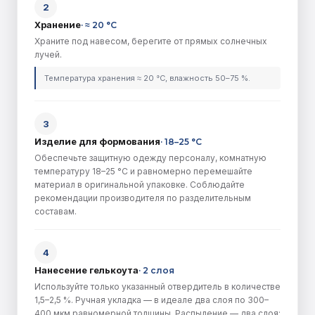
2
Хранение
·
≈ 20 °C
Храните под навесом, берегите от прямых солнечных
лучей.
Температура хранения ≈ 20 °C, влажность 50–75 %.
3
Изделие для формования
·
18–25 °C
Обеспечьте защитную одежду персоналу, комнатную
температуру 18–25 °C и равномерно перемешайте
материал в оригинальной упаковке. Соблюдайте
рекомендации производителя по разделительным
составам.
4
Нанесение гелькоута
·
2 слоя
Используйте только указанный отвердитель в количестве
1,5–2,5 %. Ручная укладка — в идеале два слоя по 300–
400 мкм равномерной толщины. Распыление — два слоя: