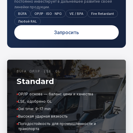
постоянно инвестирует в дальнейшее развитие своей
линейки продукции.
BÜFA
OP/IP · ISO · NPG
VE / BPA
Fire Retardant
Любой RAL
Запросить
BÜFA
·
OP/IP · LSE · GL
Standard
OP/IP основа — баланс цены и качества
LSE, одобрено GL
Gel time: 9–17 min
Высокая ударная вязкость
Погодостойкость для промышленности и
транспорта