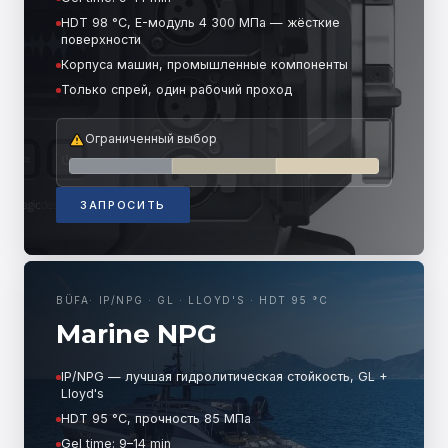
HDT 98 °C, E-модуль 4 300 МПа — жёсткие
поверхности
Корпуса машин, промышленные компоненты
Только спрей, один рабочий проход
Ограниченный выбор
ЗАПРОСИТЬ
BÜFA
·
IP/NPG · GL · LLOYD'S · HDT 95 °C
Marine NPG
IP/NPG — лучшая гидролитическая стойкость, GL +
Lloyd's
HDT 95 °C, прочность 85 МПа
Gel time: 9–14 min