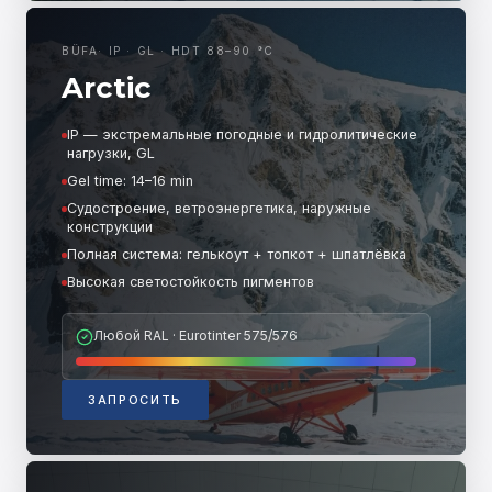
BÜFA
·
IP · GL · HDT 88–90 °C
Arctic
IP — экстремальные погодные и гидролитические
нагрузки, GL
Gel time: 14–16 min
Судостроение, ветроэнергетика, наружные
конструкции
Полная система: гелькоут + топкот + шпатлёвка
Высокая светостойкость пигментов
Любой RAL · Eurotinter 575/576
ЗАПРОСИТЬ