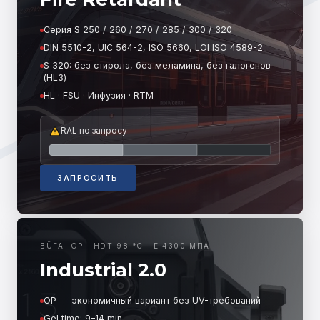
Серия S 250 / 260 / 270 / 285 / 300 / 320
DIN 5510-2, UIC 564-2, ISO 5660, LOI ISO 4589-2
S 320: без стирола, без меламина, без галогенов
(HL3)
HL · FSU · Инфузия · RTM
RAL по запросу
ЗАПРОСИТЬ
BÜFA
·
OP · HDT 98 °C · E 4300 МПА
Industrial 2.0
OP — экономичный вариант без UV-требований
Gel time: 9–14 min